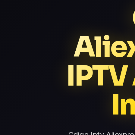
Alie
IPTV 
I
Cdigo Iptv Aliexpr