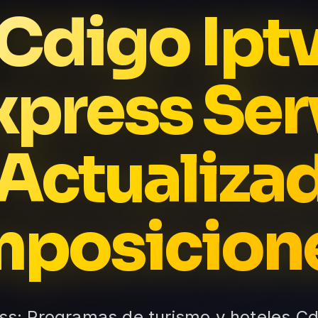
Cdigo Ipt
xpress Ser
Actualiza
mposicion
ess: Programas de turismo y hoteles Cdi