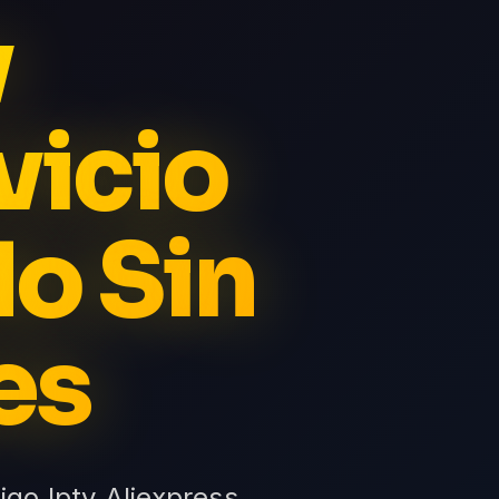
v
vicio
do Sin
es
go Iptv Aliexpress,